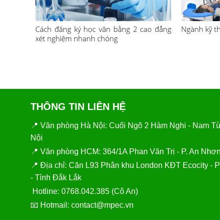
Cách đăng ký học văn bằng 2 cao đẳng
Ngành kỹ th
xét nghiệm nhanh chóng
THÔNG TIN LIÊN HỆ
📍 Văn phòng Hà Nội: Cuối Ngõ 2 Hàm Nghi - Nam Từ
Nội
📍 Văn phòng HCM: 364/1A Phan Văn Trị - P. An Nhơ
📍 Địa chỉ: Căn L93 Phân khu London KĐT Ecocity -
- Tỉnh Đắk Lắk
Hotline: 0768.042.385 (Cô An)
📧 Hotmail:
contact@mpec.vn