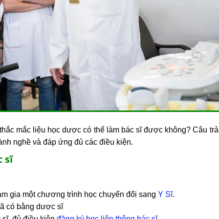
 thắc mắc liệu học dược có thể làm bác sĩ được không? Câu trả 
ành nghề và đáp ứng đủ các điều kiện.
 sĩ
am gia một chương trình học chuyển đổi sang
Y Sĩ
.
ã có bằng dược sĩ
sĩ, đủ điều kiện
đăng ký học liên thông bác sĩ
.