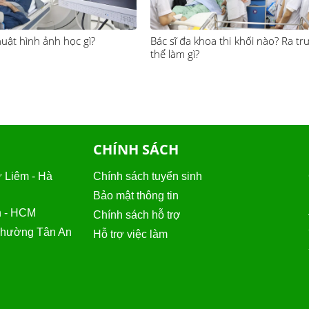
uật hình ảnh học gì?
Bác sĩ đa khoa thi khối nào? Ra tr
thể làm gì?
CHÍNH SÁCH
 Liêm - Hà
Chính sách tuyển sinh
Bảo mật thông tin
n - HCM
Chính sách hỗ trợ
 Phường Tân An
Hỗ trợ việc làm