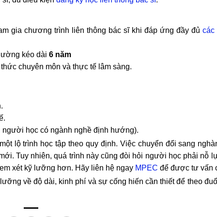
ham gia chương trình liên thông bác sĩ khi đáp ứng đầy đủ
các 
thường kéo dài
6 năm
n thức chuyên môn và thực tế lâm sàng.
.
ế.
u người học có ngành nghề định hướng).
một lộ trình học tập theo quy định. Việc chuyển đổi sang nghà
ới. Tuy nhiên, quá trình này cũng đòi hỏi người học phải nỗ l
n xem xét kỹ lưỡng hơn. Hãy liên hệ ngay
MPEC
để được tư vấn ch
 lưỡng về độ dài, kinh phí và sự cống hiến cần thiết để theo đ