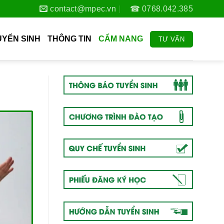
contact@mpec.vn
☎ 0768.042.385
UYỂN SINH
THÔNG TIN
CẨM NANG
TƯ VẤN