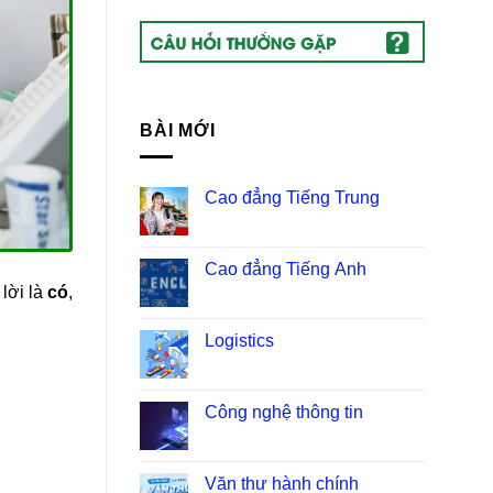
BÀI MỚI
Cao đẳng Tiếng Trung
Cao đẳng Tiếng Anh
lời là
có
,
Logistics
Công nghệ thông tin
Văn thư hành chính