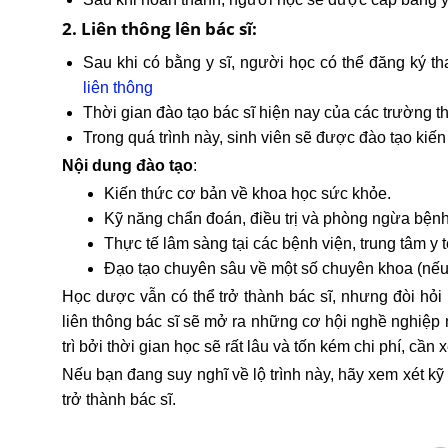
2. Liên thông lên bác sĩ:
Sau khi có bằng y sĩ, người học có thể đăng ký t
liên thông
Thời gian đào tạo bác sĩ hiện nay của các trường 
Trong quá trình này, sinh viên sẽ được đào tạo kiế
Nội dung đào tạo
:
Kiến thức cơ bản về khoa học sức khỏe.
Kỹ năng chẩn đoán, điều trị và phòng ngừa bệnh
Thực tế lâm sàng tại các bệnh viện, trung tâm y t
Đạo tạo chuyên sâu về một số chuyên khoa (nế
Học dược vẫn có thể trở thành bác sĩ, nhưng đòi hỏi 
liên thông bác sĩ sẽ mở ra những cơ hội nghề nghiệp m
trì bởi thời gian học sẽ rất lâu và tốn kém chi phí, cầ
Nếu bạn đang suy nghĩ về lộ trình này, hãy xem xét kỹ
trở thành bác sĩ.